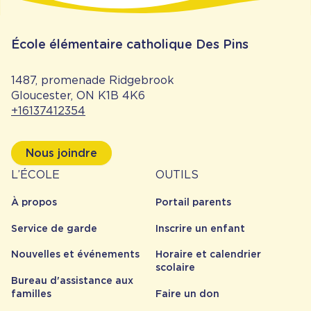
de la nouvelle année scolaire par notre
équipe informatique. Vous pourrez vous y
connecter dès vendredi. Merci de votre
École élémentaire catholique Des Pins
compréhension.
1487, promenade Ridgebrook
Gloucester, ON K1B 4K6
+16137412354
Nous joindre
À
Outils
L’ÉCOLE
OUTILS
propos
À propos
Portail parents
Service de garde
Inscrire un enfant
Nouvelles et événements
Horaire et calendrier
scolaire
Bureau d'assistance aux
familles
Faire un don