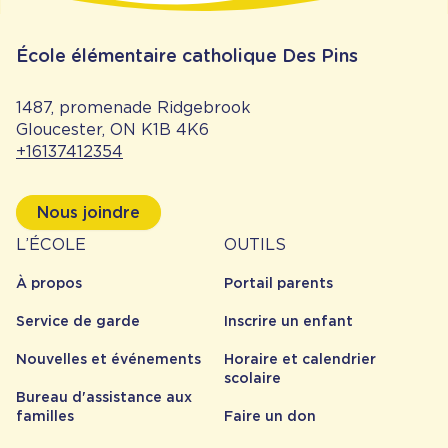
École élémentaire catholique Des Pins
1487, promenade Ridgebrook
Gloucester, ON K1B 4K6
+16137412354
Nous joindre
À
Outils
L’ÉCOLE
OUTILS
propos
À propos
Portail parents
Service de garde
Inscrire un enfant
Nouvelles et événements
Horaire et calendrier
scolaire
Bureau d'assistance aux
familles
Faire un don