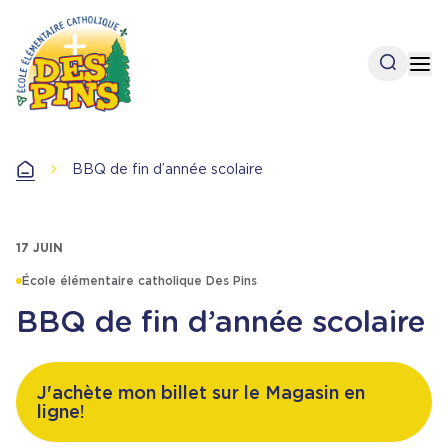
Aller
au
contenu
Open se
Op
principal
BBQ de fin d’année scolaire
Accueil
17 JUIN
École élémentaire catholique Des Pins
BBQ de fin d’année scolaire
J'achète mon billet sur le Magasin en
ligne!